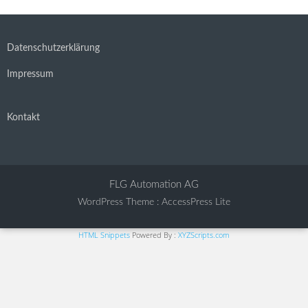
Datenschutzerklärung
Impressum
Kontakt
FLG Automation AG
WordPress Theme
:
AccessPress Lite
HTML Snippets
Powered By :
XYZScripts.com