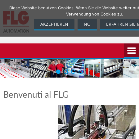
Skip
Diese Website benutzen Cookies. Wenn Sie die Website weiter nut
to
Verwendung von Cookies zu.
content
AKZEPTIEREN
NO
ERFAHREN SIE 
Benvenuti al FLG